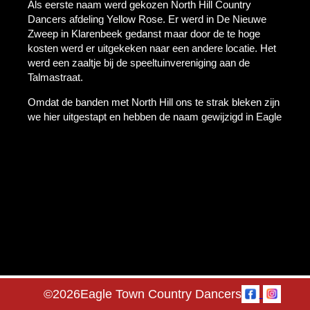
Als eerste naam werd gekozen North Hill Country
Dancers afdeling Yellow Rose. Er werd in De Nieuwe
Zweep in Klarenbeek gedanst maar door de te hoge
kosten werd er uitgekeken naar een andere locatie. Het
werd een zaaltje bij de speeltuinvereniging aan de
Talmastraat.
Omdat de banden met North Hill ons te strak bleken zijn
we hier uitgestapt en hebben de naam gewijzigd in Eagle
Town Country Dancers. Een naam die heden ten dage
nog wordt gebruikt.
De vereniging bleef groeien en dat maakte het
noodzakelijk weer naar een andere ruimte te zoeken.
Het werd gebouw Samuel aan de Brinkenweg in
Klarenbeek. Op deze locatie geven we nu nog de
lessen. In 1996 heeft het bestuur onder druk van de
groei besloten om twee avonden les te gaan geven.
De groei maakte het ook noodzakelijk dat er meer regels
kwamen en dat er een bestuur werd gekozen. Door de
©
2026
Eagle Town Country Dancers
explosieve groei achtte het bestuur het verstandig de